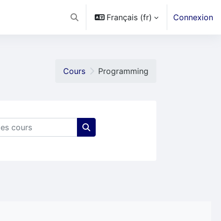
Français ‎(fr)‎
Connexion
Activer/désactiver la saisie de recherche
Cours
Programming
s cours
Rechercher des cours