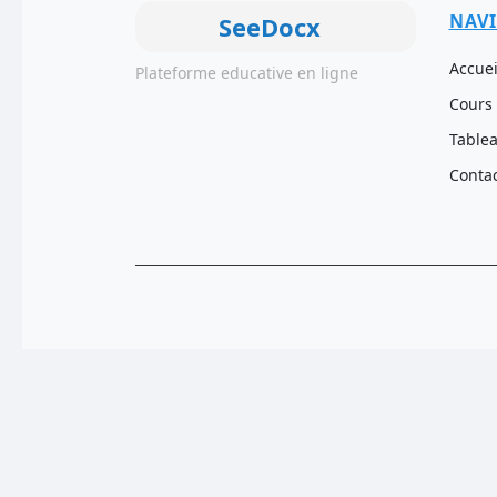
NAV
SeeDocx
Accuei
Plateforme educative en ligne
Cours
Table
Conta