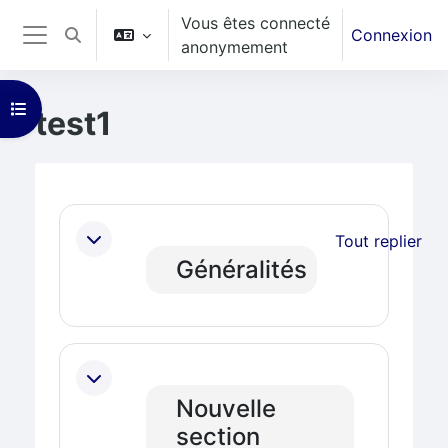
Vous êtes connecté
Passer au contenu principal
Connexion
Activer/désactiver la saisie de recherche
anonymement
Panneau latéral
Ouvrir l’index du cours
test1
Blocs
Résumé de section
Tout replier
Généralités
Nouvelle
section