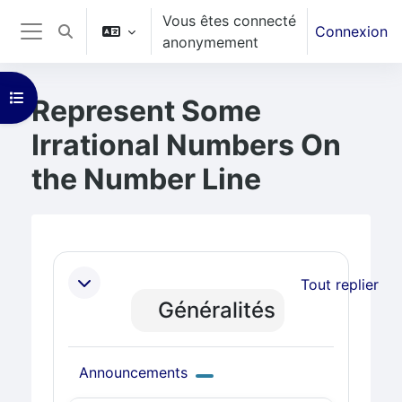
Vous êtes connecté
Passer au contenu principal
Connexion
Activer/désactiver la saisie de recherche
anonymement
Panneau latéral
Ouvrir l’index du cours
Represent Some
Irrational Numbers On
the Number Line
Blocs
Résumé de section
Tout replier
Généralités
Forum
Announcements