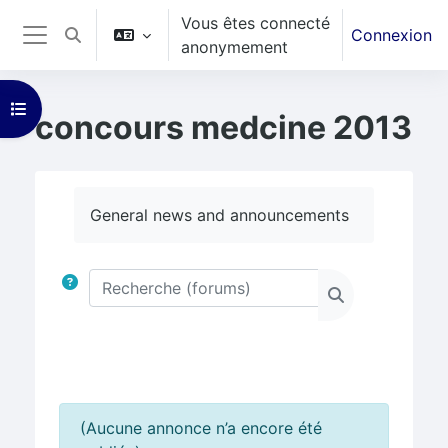
Vous êtes connecté
Passer au contenu principal
Connexion
Activer/désactiver la saisie de recherche
anonymement
Panneau latéral
Ouvrir l’index du cours
concours medcine 2013
Conditions d’achèvement
General news and announcements
Recherche (forums)
Recherche (fo
(Aucune annonce n’a encore été