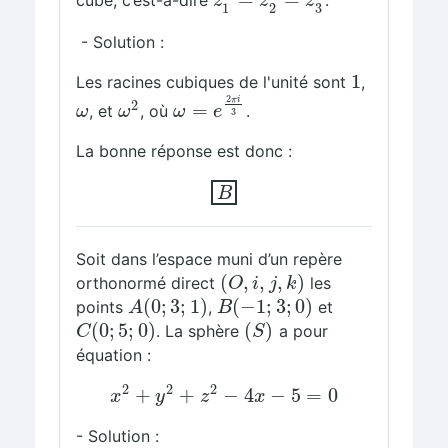
cube, c’est-à-dire
.
z
1
3
=
z
2
3
=
z
3
3
z
z
z
3
1
2
- Solution :
1
Les racines cubiques de l'unité sont
,
1
2
π
i
2
=
, et
, où
.
ω
ω
2
ω
=
e
2
π
i
3
ω
ω
ω
e
3
La bonne réponse est donc :
B
B
Soit dans l’espace muni d’un repère
(
,
,
,
)
orthonormé direct
les
(
O
,
i
,
j
,
k
)
O
i
j
k
(
0
;
3
;
1
)
(
−
1
;
3
;
0
)
points
,
et
A
(
0
;
3
;
1
)
B
(
−
1
;
3
;
0
)
A
B
(
0
;
5
;
0
)
(
)
. La sphère
a pour
C
(
0
;
5
;
0
)
(
S
)
C
S
équation :
2
2
2
+
+
−
4
−
5
=
0
x
2
+
y
2
+
z
2
−
4
x
−
5
=
0
x
y
z
x
- Solution :