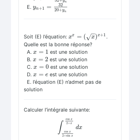
32
+
y
n
32
=
E.
y
n
+
1
=
32
20
+
y
n
y
+
1
n
20
+
y
n
−
−
+
1
=
(
)
x
x
√
Soit (E) l’équation:
.
x
x
=
(
x
)
x
+
1
x
x
Quelle est la bonne réponse?
=
1
A.
est une solution
x
=
1
x
=
2
B.
est une solution
x
=
2
x
=
0
C.
est une solution
x
=
0
x
=
D.
est une solution
x
=
e
x
e
E. l’équation (E) n’admet pas de
solution
Calculer l’intégrale suivante:
cos
x
∫
2
+
x
∫
cos
x
2
+
sin
x
cos
x
2
+
x
d
x
d
x
cos
x
2
+
sin
x