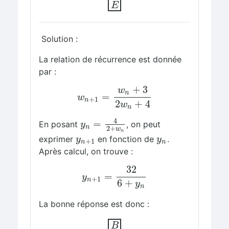
E
E
Solution :
La relation de récurrence est donnée
par :
+
3
w
n
=
w
n
+
1
=
w
n
+
3
2
w
n
+
4
w
+
1
n
2
+
4
w
n
4
=
En posant
, on peut
y
n
=
4
2
+
w
n
y
n
2
+
w
n
exprimer
en fonction de
.
y
n
+
1
y
n
y
y
+
1
n
n
Après calcul, on trouve :
32
=
y
n
+
1
=
32
6
+
y
n
y
+
1
n
6
+
y
n
La bonne réponse est donc :
B
B