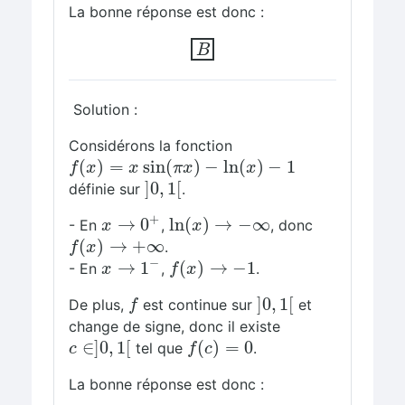
La bonne réponse est donc :
B
B
Solution :
Considérons la fonction
(
)
=
sin
(
)
−
ln
(
)
−
1
f
(
x
)
=
x
sin
(
π
x
)
−
ln
(
x
)
−
1
f
x
x
π
x
x
]
0
,
1
[
définie sur
.
]
0
,
1
[
+
→
0
ln
(
)
→
−
∞
- En
,
, donc
x
→
0
+
ln
(
x
)
→
−
∞
x
x
(
)
→
+
∞
.
f
(
x
)
→
+
∞
f
x
−
→
1
(
)
→
−
1
- En
,
.
x
→
1
−
f
(
x
)
→
−
1
x
f
x
]
0
,
1
[
De plus,
est continue sur
et
f
]
0
,
1
[
f
change de signe, donc il existe
∈
]
0
,
1
[
(
)
=
0
tel que
.
c
∈
]
0
,
1
[
f
(
c
)
=
0
c
f
c
La bonne réponse est donc :