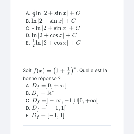
1
ln
|
2
+
sin
|
+
A.
1
2
ln
|
2
+
sin
x
|
+
C
x
C
2
ln
|
2
+
sin
|
+
B.
ln
|
2
+
sin
x
|
+
C
x
C
ln
|
2
+
sin
|
+
C. -
ln
|
2
+
sin
x
|
+
C
x
C
ln
|
2
+
cos
|
+
D.
ln
|
2
+
cos
x
|
+
C
x
C
1
ln
|
2
+
cos
|
+
E.
1
2
ln
|
2
+
cos
x
|
+
C
x
C
2
x
1
(
)
=
1
+
(
)
Soit
. Quelle est la
f
(
x
)
=
(
1
+
1
x
)
x
f
x
x
bonne réponse ?
=
]
0
,
+
∞
[
A.
D
f
=
]
0
,
+
∞
[
D
f
∗
R
=
B.
D
f
=
R
∗
D
f
=
]
−
∞
,
−
1
[
∪
]
0
,
+
∞
[
C.
D
f
=
]
−
∞
,
−
1
[
∪
]
0
,
+
∞
[
D
f
=
]
−
1
,
1
[
D.
D
f
=
]
−
1
,
1
[
D
f
=
[
−
1
,
1
]
E.
D
f
=
[
−
1
,
1
]
D
f