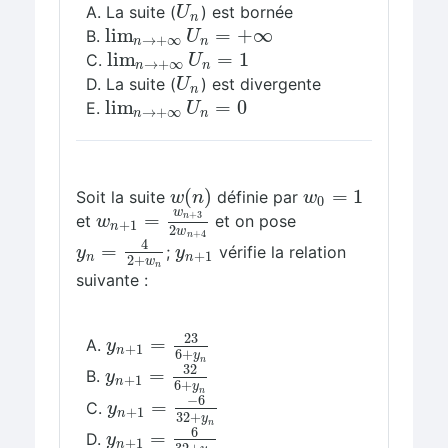
A. La suite (
) est bornée
U
n
U
n
lim
=
+
∞
B.
lim
n
→
+
∞
U
n
=
+
∞
U
→
+
∞
n
n
lim
=
1
C.
lim
n
→
+
∞
U
n
=
1
U
→
+
∞
n
n
D. La suite (
) est divergente
U
n
U
n
lim
=
0
E.
lim
n
→
+
∞
U
n
=
0
U
→
+
∞
n
n
(
)
=
1
Soit la suite
définie par
w
(
n
)
w
0
=
1
w
n
w
0
w
=
+
3
et
et on pose
n
w
n
+
1
=
w
n
+
3
2
w
n
+
4
w
+
1
n
2
w
+
4
n
4
=
;
vérifie la relation
y
n
=
4
2
+
w
n
y
n
+
1
y
y
+
1
n
n
2
+
w
n
suivante :
23
=
A.
y
n
+
1
=
23
6
+
y
n
y
+
1
n
6
+
y
n
32
=
B.
y
n
+
1
=
32
6
+
y
n
y
+
1
n
6
+
y
n
−
6
=
C.
y
n
+
1
=
−
6
32
+
y
n
y
+
1
n
32
+
y
n
6
=
D.
y
n
+
1
=
6
32
+
y
n
y
+
1
n