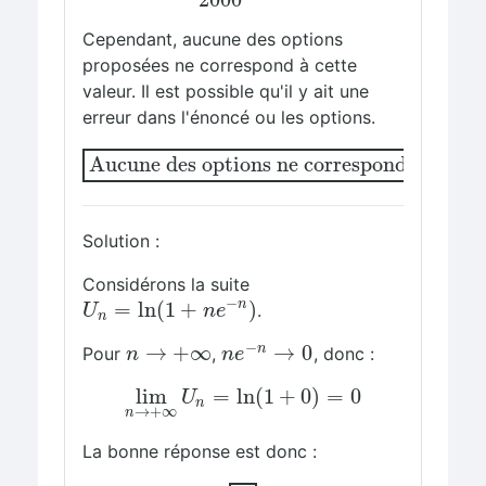
Cependant, aucune des options
proposées ne correspond à cette
valeur. Il est possible qu'il y ait une
erreur dans l'énoncé ou les options.
Aucune des options ne correspond
la prob
Aucune des options ne correspond à la probab
à
Solution :
Considérons la suite
−
=
ln
(
1
+
)
n
.
U
n
=
ln
(
1
+
n
e
−
n
)
U
n
e
n
−
→
+
∞
→
0
n
Pour
,
, donc :
n
→
+
∞
n
e
−
n
→
0
n
n
e
lim
=
ln
(
1
+
0
)
=
0
lim
n
→
+
∞
U
n
=
ln
(
1
+
0
)
=
0
U
n
→
+
∞
n
La bonne réponse est donc :