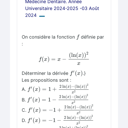
Médecine Dentaire. Année
Universitaire 2024-2025 -03 Août
Forum
2024
On considère la fonction
définie par
f
f
:
2
(
ln
(
)
)
x
(
)
=
−
f
(
x
)
=
x
−
(
ln
(
x
)
)
2
x
f
x
x
x
′
(
)
Déterminer la dérivée
.}
f
′
(
x
)
f
x
Les propositions sont :
2
2
ln
(
)
−
(
ln
(
)
)
x
x
′
(
)
=
1
+
A.
f
′
(
x
)
=
1
+
2
ln
(
x
)
−
(
ln
(
x
)
)
2
x
2
f
x
2
x
2
2
ln
(
)
−
(
ln
(
)
)
x
x
′
(
)
=
1
−
B.
f
′
(
x
)
=
1
−
2
ln
(
x
)
−
(
ln
(
x
)
)
2
x
2
f
x
2
x
2
2
ln
(
)
−
(
ln
(
)
)
x
x
′
(
)
=
−
1
+
C.
f
′
(
x
)
=
−
1
+
2
ln
(
x
)
−
(
ln
(
x
)
)
2
x
2
f
x
2
x
2
2
ln
(
)
−
(
ln
(
)
)
x
x
′
(
)
=
−
1
−
D.
f
′
(
x
)
=
−
1
−
2
ln
(
x
)
−
(
ln
(
x
)
)
2
x
2
f
x
2
x
2
2
ln
(
)
+
(
ln
(
)
)