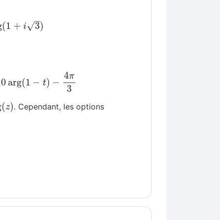
–
g
(
1
+
3
)
√
1
+
i
3
)
i
4
π
10
arg
(
1
−
)
−
1
−
t
)
−
4
π
3
t
3
g
(
)
. Cependant, les options
(
z
)
z