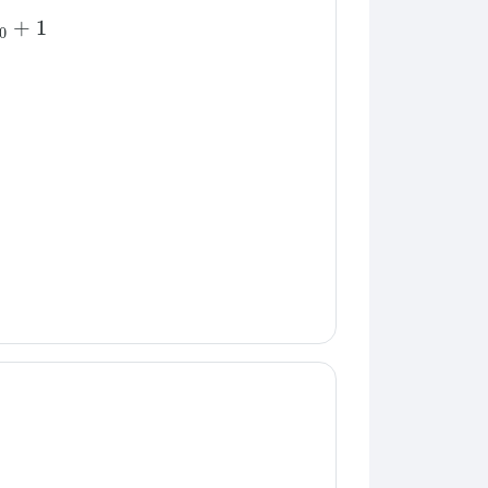
+
1
+
1
0