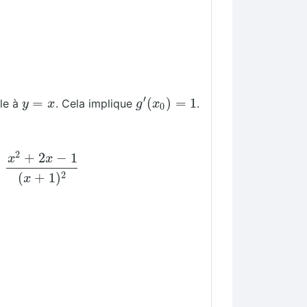
′
=
(
)
=
1
èle à
. Cela implique
.
y
=
x
g
′
(
x
0
)
=
1
y
x
g
x
0
2
+
2
−
1
x
x
=
+
2
x
−
1
(
x
+
1
)
2
2
(
+
1
)
x
1