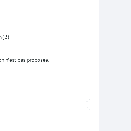
n
(
2
)
ion n'est pas proposée.