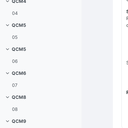
QCM4
Replier
04
QCM5
Replier
05
QCM5
Replier
06
QCM6
Replier
07
QCM8
Replier
08
QCM9
Replier