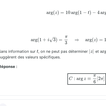
arg
(
)
=
10
arg
(
1
−
)
−
4
ar
arg
(
z
)
=
10
arg
(
1
−
t
)
−
4
arg
(
z
t
–
π
arg
(
1
+
3
)
=
⇒
arg
(
)
=
√
arg
(
1
+
i
3
)
=
π
3
⇒
arg
(
z
)
=
10
arg
(
i
z
3
|
|
ar
Sans information sur
, on ne peut pas déterminer
et
t
|
z
|
arg
t
z
suggèrent des valeurs spécifiques.
Réponse :
π
:
arg
≡
[
2
]
C
:
arg
z
≡
π
6
[
2
π
]
C
z
π
6