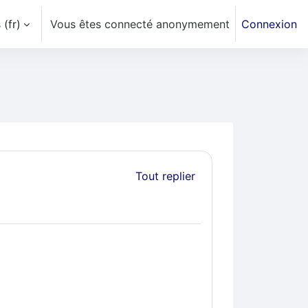
(fr)‎
Vous êtes connecté anonymement
Connexion
 la saisie de recherche
Tout replier